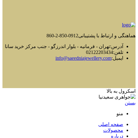
هماهنگی و ارتباط با پشتیبانی
0912-850-2-860
آدرس:
تهران - فرمانیه - بلوار اندرزگو - جنب مرکز خرید سانا
تلفن:
02122203434
ایمیل:
info@saeedniajewellery.com
اسکرول به بالا
بستن
منو
صفحه اصلی
محصولات
درباره