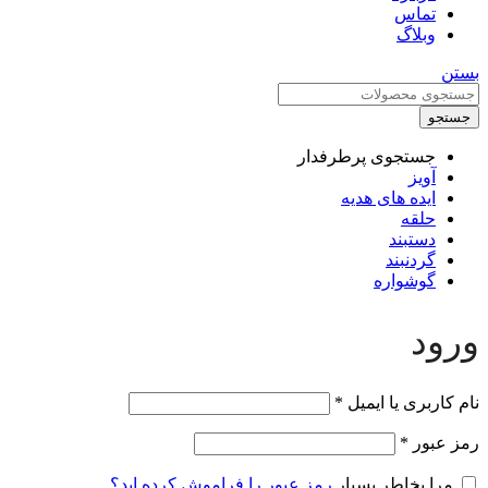
تماس
وبلاگ
بستن
جستجو
جستجوی پرطرفدار
آویز
ایده های هدیه
حلقه
دستبند
گردنبند
گوشواره
ورود
نام کاربری یا ایمیل
*
رمز عبور
*
مرا بخاطر بسپار
رمز عبور را فراموش کرده اید؟